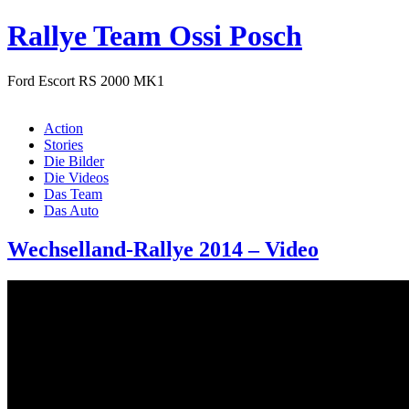
Rallye Team Ossi Posch
Ford Escort RS 2000 MK1
Menü
Action
Stories
Die Bilder
Die Videos
Das Team
Das Auto
Wechselland-Rallye 2014 – Video