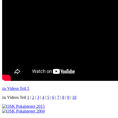
zu Videos Teil 5
zu Videos Teil
1
|
2
|
3
|
4
|
5
|
6
|
7
|
8
|
9
|
10